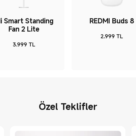
i Smart Standing
REDMI Buds 8
Fan 2 Lite
2.999
TL
Current Pri
3.999
TL
Current Price TL3999
Özel Teklifler