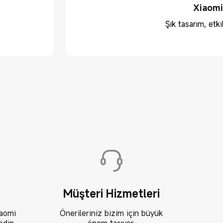
Xiaomi
Şık tasarım, etki
Müşteri Hizmetleri
iaomi
Önerileriniz bizim için büyük
edin.
önem taşıyor.