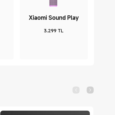
Xiaomi Sound Play
3.299
TL
ce TL2999
Current Price TL3299