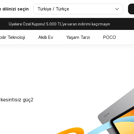
bletler | Akıllı Ev Aletleri
Türkiye / Türkçe
dilinizi seçin
Üyelere Özel Kuponu! 5.000 TL'ye varan indirimi kaçırmayın
bilir Teknoloji
Akıllı Ev
Yaşam Tarzı
POCO
kesintisiz güç2