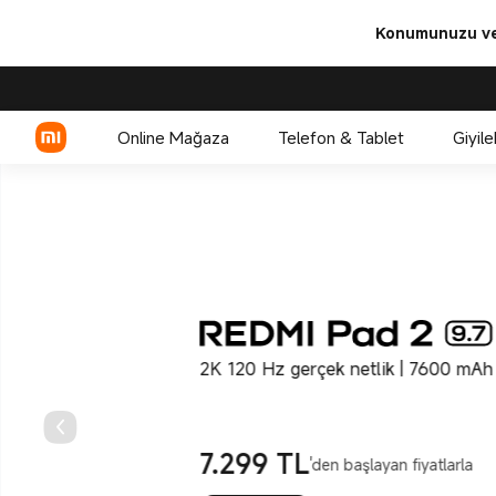
Xiaomi Türkiye | Telefonlar | Ta
Konumunuzu ve 
Online Mağaza
Telefon & Tablet
Giyile
Xiaomi Serisi
REDMI Serisi
POCO
2K 120 Hz gerçek netlik | 7600 mAh 
7.299
TL
'den başlayan fiyatlarla
Current Price TL7299