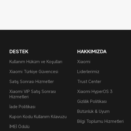
DESTEK
HAKKIMIZDA
Kullanım Hüküm ve Koşulları
Xiaomi
Xiaomi Türkiye Güvencesi
Liderlerimiz
Satış Sonrası Hizmetler
Trust Center
Xiaomi VIP Satış Sonrası
Xiaomi HyperOS 3
Hizmetleri
Gizlilik Politikası
İade Politikası
Bütünlük & Uyum
Kupon Kodu Kullanım Kılavuzu
Bilgi Toplumu Hizmetleri
İMEİ Ödülü