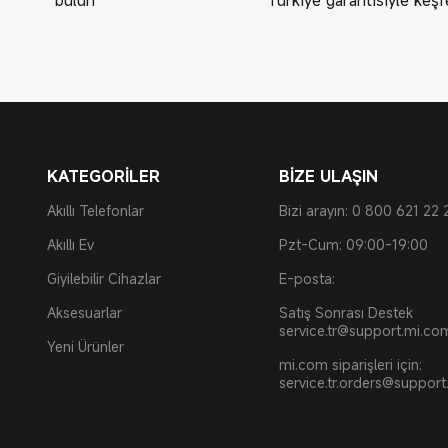
KATEGORİLER
BİZE ULAŞIN
Akıllı Telefonlar
Bizi arayın: 0 800 621 22 
Akıllı Ev
Pzt-Cum: 09:00-19:00
Giyilebilir Cihazlar
E-posta:
Aksesuarlar
Satış Sonrası Destek
service.tr@support.mi.co
Yeni Ürünler
mi.com siparişleri için:
service.tr.orders@suppor