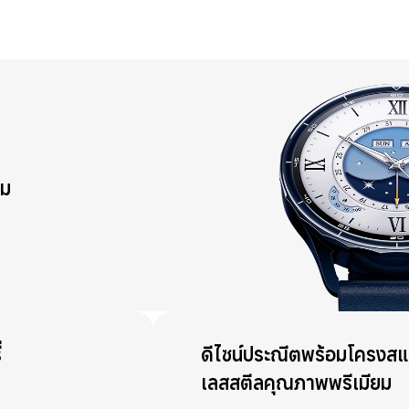
อม
่
ดีไซน์ประณีตพร้อมโครงส
เลสสตีลคุณภาพพรีเมียม