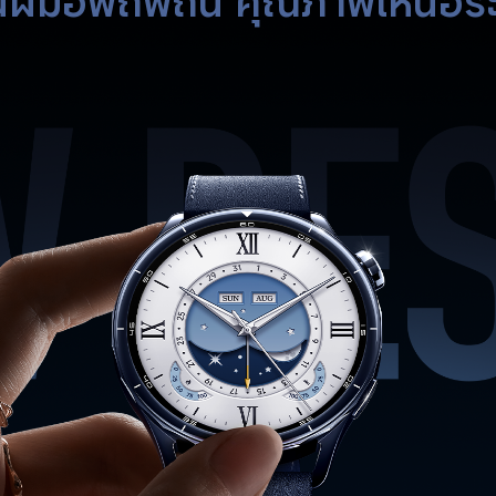
ฝีมือพิถีพิถัน คุณภาพเหนือร