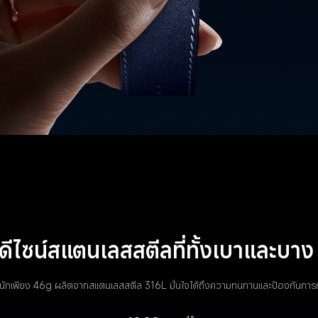
ดีไซน์สแตนเลสสตีลที่ทั้งเบาและบาง
นักเพียง 46g ผลิตจากสแตนเลสสตีล 316L มั่นใจได้ถึงความทนทานและป้องกันการ
4,5