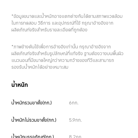
*ข้อมูลขนาดและน้ำหนักอาจแตกต่างกันได้ตามสภาพแวดล้อม
ในการทดสอบ วิธีการ และอุปกรณ์ที่ใช้ กรุณาอ้างอิงจาก
ผลิตภัณฑ์จริงสำหรับรายละเอียดที่ถูกต้อง
*ภาพข้างต้นใช้เพื่อการอ้างอิงเท่านั้น กรุณาอ้างอิงจาก
ผลิตภัณฑ์จริงสำหรับรูปลักษณ์ที่แท้จริง ฐานต้องวางบนพื้นผิว
แนวนอนที่มีขนาดใหญ่กว่าความกว้างของทีวีและสามารถ
รองรับน้ำหนักได้อย่างเหมาะสม
น้ำหนัก
น้ำหนักรวมขาตั้ง(กก.)
6กก.
น้ำหนักไม่รวมขาตั้ง(กก.)
5.9กก.
น้ำหนักบรรจุภัณฑ์(กก.)
8.2กก.