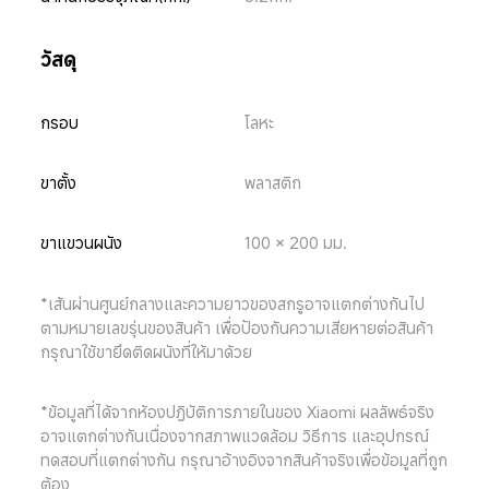
วัสดุ
กรอบ
โลหะ
ขาตั้ง
พลาสติก
ขาแขวนผนัง
100 × 200 มม.
*เส้นผ่านศูนย์กลางและความยาวของสกรูอาจแตกต่างกันไป
ตามหมายเลขรุ่นของสินค้า เพื่อป้องกันความเสียหายต่อสินค้า 
กรุณาใช้ขายึดติดผนังที่ให้มาด้วย
*ข้อมูลที่ได้จากห้องปฏิบัติการภายในของ Xiaomi ผลลัพธ์จริง
อาจแตกต่างกันเนื่องจากสภาพแวดล้อม วิธีการ และอุปกรณ์
ทดสอบที่แตกต่างกัน กรุณาอ้างอิงจากสินค้าจริงเพื่อข้อมูลที่ถูก
ต้อง