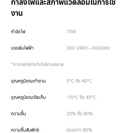
กำลังไฟและสภาพแวดล้อมในการใช้
งาน
กำลังไฟ
75W
แรงดันไฟฟ้า
200-240V～50/60Hz
*อาจแตกต่างกันไปตามตลาด
อุณหภูมิขณะทำงาน
0°C ถึง 40°C
อุณหภูมิขณะจัดเก็บ
-15°C ถึง 45°C
ความชื้น
20% ถึง 80%
ความชื้นสัมพัทธ์
น้อยกว่า 80%