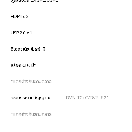
ดูอัลแบนด์ 2.4GHz/5GHz
HDMI x 2
USB2.0 x 1
อีเธอร์เน็ต (Lan): มี
สล็อต CI+: มี*
*แตกต่างกันตามตลาด
ระบบกระจายสัญญาณ
DVB-T2+C/DVB-S2*
*แตกต่างกันตามตลาด