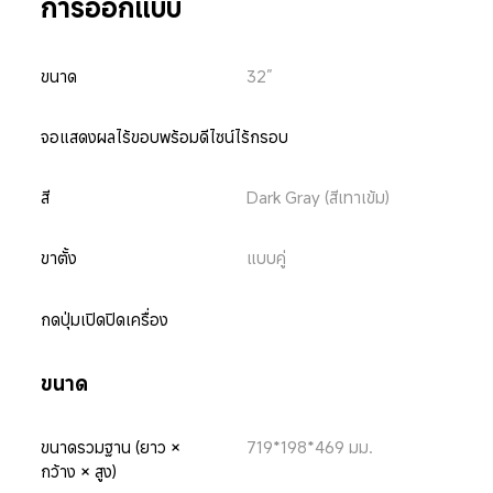
การออกแบบ
ขนาด
32”
จอแสดงผลไร้ขอบพร้อมดีไซน์ไร้กรอบ
สี
Dark Gray (สีเทาเข้ม)
ขาตั้ง
แบบคู่
กดปุ่มเปิดปิดเครื่อง
ขนาด
ขนาดรวมฐาน (ยาว × 
719*198*469 มม.
กว้าง × สูง)