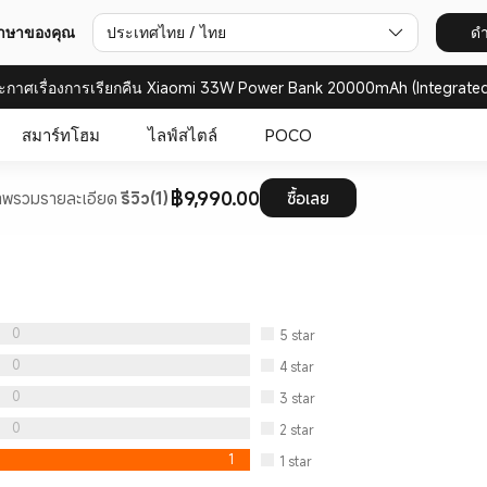
ประเทศไทย / ไทย
ดำ
ภาษาของคุณ
ะกาศเรื่องการเรียกคืน Xiaomi 33W Power Bank 20000mAh (Integrated
สมาร์ทโฮม
ไลฟ์สไตล์
POCO
฿9,990.00
าพรวม
รายละเอียด
รีวิว(1)
ซื้อเลย
0
5
star
0
4
star
0
3
star
0
2
star
1
1
star