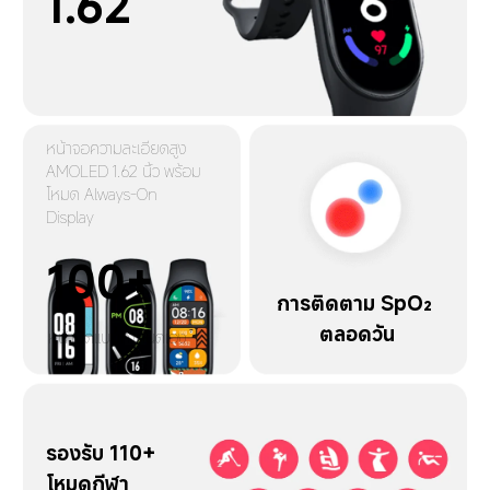
1.62''
หน้าจอความละเอียดสูง 
AMOLED 1.62 นิ้ว พร้อม
โหมด Always-On 
Display
100+
การติดตาม SpO₂ 
ตลอดวัน
หน้าปัดแบบกำหนดเอง
รองรับ 110+ 
โหมดกีฬา