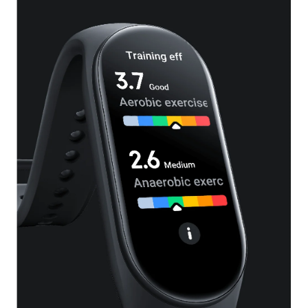
！
าร
ม