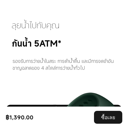
ลุยน้ำไปกับคุณ
กันน้ำ 5ATM*
รองรับการว่ายน้ำในสระ การดำน้ำตื้น และมีการจดจำอัน
ชาญฉลาดของ 4 สไตล์การว่ายน้ำทั่วไป
฿1,390.00
ซื้อเลย