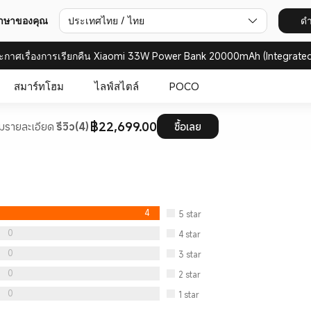
ประเทศไทย / ไทย
ดำ
ภาษาของคุณ
ะกาศเรื่องการเรียกคืน Xiaomi 33W Power Bank 20000mAh (Integrated
สมาร์ทโฮม
ไลฟ์สไตล์
POCO
฿22,699.00
ม
รายละเอียด
รีวิว(4)
ซื้อเลย
4
5
star
0
4
star
0
3
star
0
2
star
0
1
star