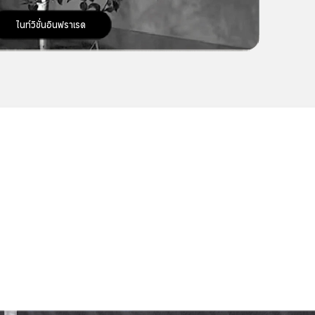
ไนท์วิชั่นอินฟราเรด