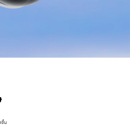
ษ
ขึ้น