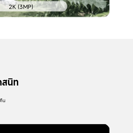
2K (3MP)
ดสนิท
คืน