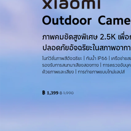
ภาพคมชัดสูงพิเศษ 2.5K เพื่
ปลอดภัยอัจฉริยะในสภาพอากาศ
ไนท์วิชั่นภาพสีอัจฉริยะ | กันน้ำ IP66 | เครือข่
รองรับการสนทนาเสียงสองทาง | การตรวจจับบุคค
ด้วยภาพและเสียง | การถ่ายภาพแบบไทม์แลปส์
฿
1,399
฿
1,990