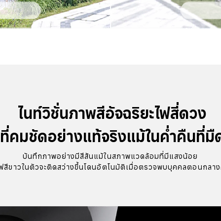
ไนท์วิชั่นภาพสีอัจฉริยะไฟสี่ดวง

ี่คมชัดอย่างแท้จริงแม้ในค่ำคืนที่มื
บันทึกภาพอย่างมีสีสันแม้ในสภาพแวดล้อมที่มีแสงน้อย 

ไฟสีขาวในตัวจะติดสว่างขึ้นโดนอัตโนมัติเมื่อตรวจพบบุคคลตอนกลาง