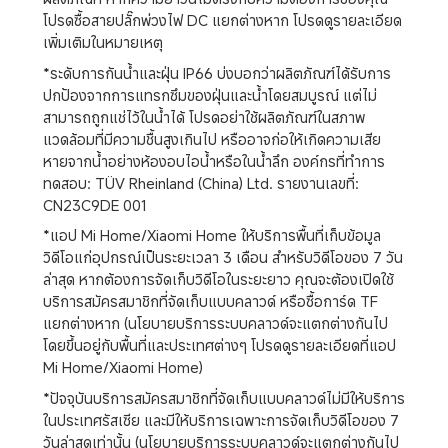
โปรดซื้อสายปลั๊กพ่วงไฟ DC แยกต่างหาก โปรดดูรายละเอียด
เพิ่มเติมในหมายเหตุ
*ระดับการกันน้ำและฝุ่น IP66 บ่งบอกว่าผลิตภัณฑ์ได้รับการ
ปกป้องจากการแทรกซึมของฝุ่นและน้ำโดยสมบูรณ์ แต่ไม่
สามารถถูกแช่ไว้ในน้ำได้ โปรดอย่าใช้ผลิตภัณฑ์ในสภาพ
แวดล้อมที่มีความชื้นสูงเกินไป หรืออาจก่อให้เกิดความเสีย
หายจากน้ำอย่างห้องอบไอน้ำหรือในน้ำลึก องค์กรที่ทำการ
ทดสอบ: TÜV Rheinland (China) Ltd. รายงานเลขที่: 
CN23C9DE 001
*แอป Mi Home/Xiaomi Home ให้บริการพื้นที่เก็บข้อมูล
วิดีโอแก่อุปกรณ์เป็นระยะเวลา 3 เดือน สำหรับวิดีโอของ 7 วัน
ล่าสุด หากต้องการจัดเก็บวิดีโอในระยะยาว คุณจะต้องเปิดใช้
บริการสมัครสมาชิกที่จัดเก็บแบบคลาวด์ หรือซื้อการ์ด TF 
แยกต่างหาก (นโยบายบริการระบบคลาวด์จะแตกต่างกันไป
โดยขึ้นอยู่กับพื้นที่และประเทศต่างๆ โปรดดูรายละเอียดที่แอป 
Mi Home/Xiaomi Home)
*ปัจจุบันบริการสมัครสมาชิกที่จัดเก็บแบบคลาวด์ไม่มีให้บริการ
ในประเทศรัสเซีย และมีให้บริการเฉพาะการจัดเก็บวิดีโอของ 7 
วันล่าสุดเท่านั้น (นโยบายบริการระบบคลาวด์จะแตกต่างกันไป