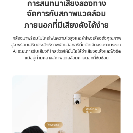
การสนทนาเสียงสองทาง
จัดการกับสภาพแวดล้อม
ภายนอกที่มีเสียงดังได้ง่าย
กล้องมาพร้อมไมโครโฟนความไวสูงและลำโพงเสียงดังคุณภาพ
สูง พร้อมเสริมประสิทธิภาพด้วยอัลกอริทึมตัดเสียงรบกวนระบบ 
AI ระยะการรับเสียงที่ไกลช่วยให้มั่นใจได้ว่าเสียงจะดังและฟังชัด
แม้อยู่ท่ามกลางสภาพแวดล้อมภายนอกที่ซับซ้อน
ดูแลตัวเอง
ดีๆ นะ
ได้เลยฮะแม่