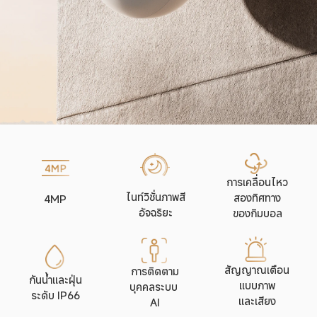
การเคลื่อนไหว

ไนท์วิชั่นภาพสี
สองทิศทาง

4MP
อัจฉริยะ
ของกิมบอล
สัญญาณเตือน
การติดตาม
กันน้ำและฝุ่น

แบบภาพ

บุคคลระบบ 
ระดับ IP66
และเสียง
AI