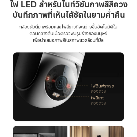
ไฟ LED สำหรับไนท์วิชั่นภาพสีสี่ดวง
บันทึกภาพที่เห็นได้ชัดในยามค่ำคืน
กล้องตัวนี้มาพร้อมแสงไฟสีขาวที่จะสว่างขึ้นอัตโนมัติใน

ตอนกลางคืนเมื่อตรวจพบรูปร่างของมนุษย์

เพื่อนำเสนอภาพสีในสภาพแวดล้อมที่มืด
ไฟอินฟราเรด
สองดวง
ไฟสีขาว
สองดวง