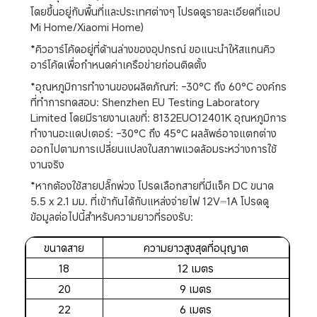
โดยขึ้นอยู่กับพื้นที่และประเทศต่างๆ โปรดดูรายละเอียดที่แอป 
Mi Home/Xiaomi Home)
*คิวอาร์โค้ดอยู่ที่ด้านล่างของอุปกรณ์ ขอแนะนำให้สแกนคิว
อาร์โค้ดเพื่อกำหนดค่าเครือข่ายก่อนติดตั้ง
*อุณหภูมิการทำงานของผลิตภัณฑ์: -30°C ถึง 60°C องค์กร
ที่ทำการทดสอบ: Shenzhen EU Testing Laboratory 
Limited โดยมีรายงานเลขที่: 8132EUO12401K อุณหภูมิการ
ทำงานอะแดปเตอร์: -30°C ถึง 45°C ผลลัพธ์อาจแตกต่าง
ออกไปตามการเปลี่ยนแปลงในสภาพแวดล้อมระหว่างการใช้
งานจริง
*หากต้องใช้สายปลั๊กพ่วง โปรดเลือกสายที่มีแจ็ค DC ขนาด 
5.5 x 2.1 มม. ที่เข้ากันได้กับแหล่งจ่ายไฟ 12V⎓1A โปรดดู
ข้อมูลต่อไปนี้สำหรับความยาวที่รองรับ:
ขนาดสาย
ความยาวสูงสุดที่อนุญาต
18
12 เมตร
20
9 เมตร
22
6 เมตร