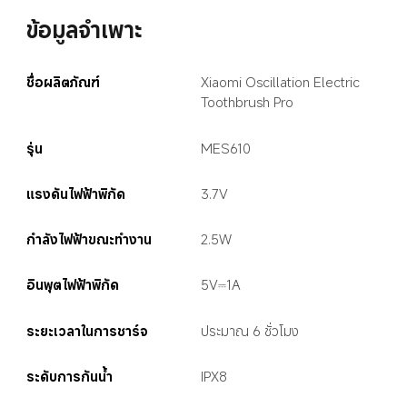
ข้อมูลจำเพาะ
ชื่อผลิตภัณฑ์
Xiaomi Oscillation Electric 
Toothbrush Pro
รุ่น
MES610
แรงดันไฟฟ้าพิกัด
3.7V
กำลังไฟฟ้าขณะทำงาน
2.5W
อินพุตไฟฟ้าพิกัด
5V⎓1A
ระยะเวลาในการชาร์จ
ประมาณ 6 ชั่วโมง
ระดับการกันน้ำ
IPX8