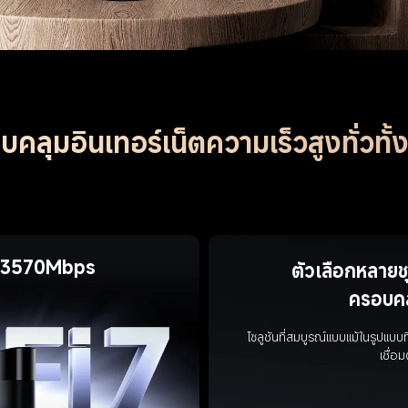
คลุมอินเทอร์เน็ตความเร็วสูงทั่วทั้
าย 3570Mbps
ตัวเลือกหลายช
ครอบคลุ
โซลูชันที่สมบูรณ์แบบแม้ในรูปแบบท
เชื่อม