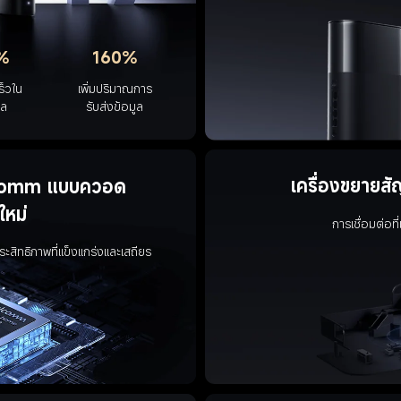
%
160%
ร็วใน
เพิ่มปริมาณการ
กล
รับส่งข้อมูล
เครื่องขยายส
lcomm แบบควอด
ใหม่
การเชื่อมต่อที
สิทธิภาพที่แข็งแกร่งและเสถียร