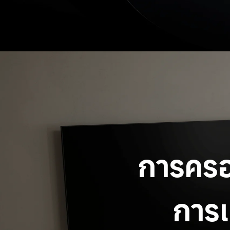
การครอ
การเช