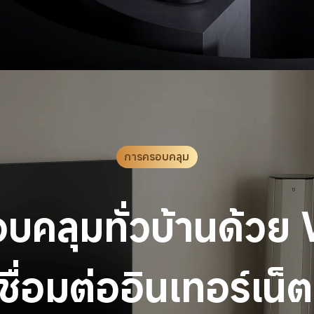
การครอบคลุม
บคลุมทั่วบ้านด้วย 
ื่อมต่ออินเทอร์เน็ตท