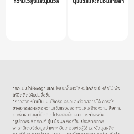
ความไวสูงและนุ่มนวล
นุ่มนวลและถนอมสายตา
*ขอแนะนำให้ติดฐานแถบไฟบนพื้นผิวโลหะ (เคลือบ) หรือไม้เพื่อ
ให้ยึดติดได้แน่นยิ่งขึ้น
*กาวสองหน้าเป็นแบบใช้ครั้งเดียวและย่อยสลายได้ การฉีก
ขาดอาจส่งผลต่อความแข็งแรงของกาวและสร้างความเสียหาย
ต่อพื้นผิววัสดุที่ยึดติด โปรดติดด้วยความระมัดระวัง
*รูปภาพผลิตภัณฑ์ รุ่น ข้อมูล ฟังก์ชัน ประสิทธิภาพ 
พารามิเตอร์ข้อมูลจำเพาะ อินเทอร์เฟซผู้ใช้ และข้อมูลผลิต