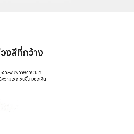
งสีที่กว้าง 
บกระดาษพิมพ์ภาพถ่ายชนิด
พมีความโดดเด่นขึ้น มองเห็น