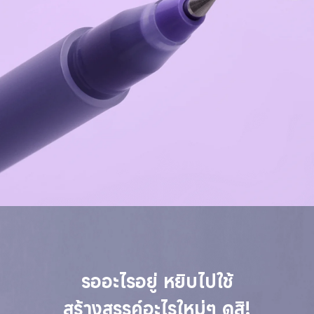
รออะไรอยู่ หยิบไปใช้
สร้างสรรค์อะไรใหม่ๆ ดูสิ!