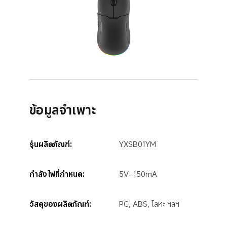
ข้อมูลจำเพาะ
รุ่นผลิตภัณฑ์:
YXSB01YM
กำลังไฟที่กำหนด:
5V⎓150mA
วัสดุของผลิตภัณฑ์:
PC, ABS, โลหะ ฯลฯ