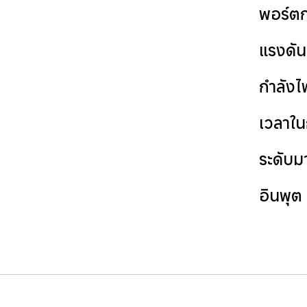
พอร์ตก
แรงดั
กำลัง
เวลาใน
ระดับม
อินพุต