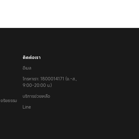
ติดต่อเรา
อีเมล
โทรหาเรา: 1800014171 (จ.-ส.,
9:00-20:00 น.)
บริการช่วยเหลือ
ละจริยธรรม
Line