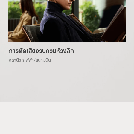
การตัดเสียงรบกวนห้วงลึก
สถานีรถไฟฟ้า/สนามบิน