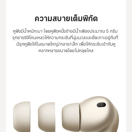
ความสบายเต็มพิกัด
หูฟังมีน้ำหนักเบา โดยหูฟังหนึ่งข้างมีน้ำเพียงประมาณ 5 กรัม 
จุกยางซิลิโคนเหลวให้ความกระชับที่นุ่มนวลและยึดเกาะอยู่กับที่ 
มีจุกหูฟังให้ในขนาดใหญ่/กลาง/เล็ก เพื่อให้กระชับเข้ากับหู
หลากหลายขนาดโดยไม่หลุดไหล