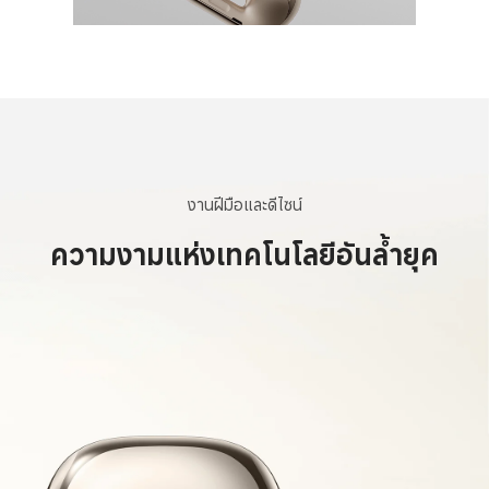
งานฝีมือและดีไซน์
ความงามแห่งเทคโนโลยีอันล้ำยุค