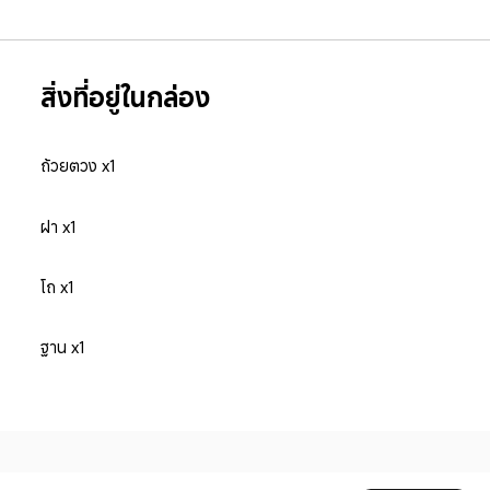
สิ่งที่อยู่ในกล่อง
ถ้วยตวง x1
ฝา x1
โถ x1
ฐาน x1
Drag down to fresh