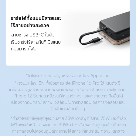
ชาร์จได้ทั้งแบบมีสายและ
ไร้สายอย่างสะดวก
สายชาร์จ USB-C ในตัว
เริ่มชาร์จไร้สายทันทีเมื่อแนบ
กับสมาร์ทโฟน
*ไม่ได้รับการสนับสนุนหรือรับรองโดย Apple Inc.
*แรงแม่เหล็ก 13N ที่แข็งแกร่ง ยึด iPhone 16 Pro ได้แน่นถึง 5 
เครื่อง: ข้อมูลอ้างอิงจากห้องทดลองภายในของ Xiaomi และใช้ได้กับ 
iPhone 12 Series หรือรุ่นที่ใหม่กว่า ความแตกต่างอาจเกิดขึ้นได้
เนื่องจากอุปกรณ์ สภาพแวดล้อมในการทดสอบ วิธีการทดสอบ และ
ปัจจัยแวดล้อมอื่น ๆ
*กำลังไฟเอาต์พุตสูงสุดผ่านสาย 33W เอาต์พุตไร้สาย 7.5W และกำลัง
ไฟอินพุตสำหรับชาร์จตนเอง 30W: ค่ากำลังไฟชาร์จสูงสุดอ้างอิงจาก
การทดสอบในห้องปฏิบัติการภายใต้สภาวะที่เหมาะสม ความแตกต่าง