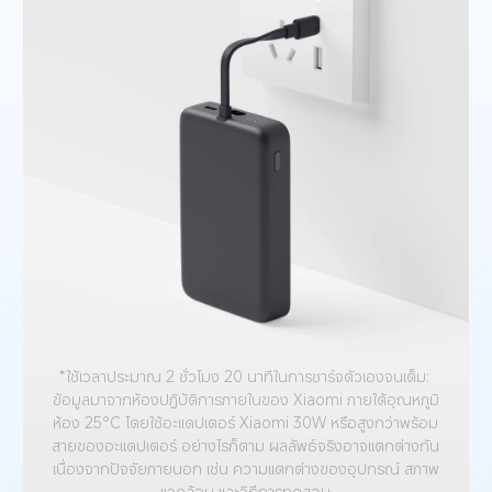
*ใช้เวลาประมาณ 2 ชั่วโมง 20 นาทีในการชาร์จตัวเองจนเต็ม: 
ข้อมูลมาจากห้องปฏิบัติการภายในของ Xiaomi ภายใต้อุณหภูมิ
ห้อง 25°C โดยใช้อะแดปเตอร์ Xiaomi 30W หรือสูงกว่าพร้อม
สายของอะแดปเตอร์ อย่างไรก็ตาม ผลลัพธ์จริงอาจแตกต่างกัน
เนื่องจากปัจจัยภายนอก เช่น ความแตกต่างของอุปกรณ์ สภาพ
แวดล้อม และวิธีการทดสอบ