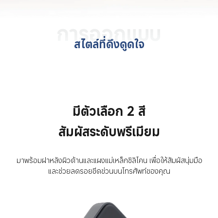
การออกแบบ
สไตล์ที่ดึงดูดใจ
มีตัวเลือก 2 สี
สัมผัสระดับพรีเมียม
มาพร้อมฝาหลังผิวด้านและแผงแม่เหล็กซิลิโคน เพื่อให้สัมผัสนุ่มมือ
และช่วยลดรอยขีดข่วนบนโทรศัพท์ของคุณ