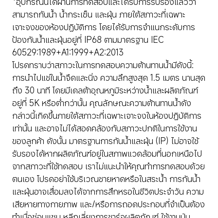
*อุปกรณ์นี้ได้ผ่านการทดสอบและได้รับการรับรองแล้วว่า
สามารถกันน้ำ น้ำกระเซ็น และฝุ่น ภายใต้สภาวะที่เฉพาะ
เจาะจงของห้องปฏิบัติการ โดยได้รับการจำแนกระดับการ
ป้องกันน้ำและฝุ่นอยู่ที่ IP68 ตามมาตรฐาน IEC 
60529:1989+A1:1999+A2:2013

โปรดทราบว่าสภาวะในการทดสอบความต้านทานน้ำมีดังนี้: 
การนำไปแช่ในน้ำจืดและนิ่ง ความลึกสูงสุด 1.5 เมตร นานสุด
ถึง 30 นาที โดยมีเดลต้าอุณหภูมิระหว่างน้ำและผลิตภัณฑ์
อยู่ที่ 5K หรือต่ำกว่านั้น คุณลักษณะความต้านทานน้ำดัง
กล่าวนี้เกิดขึ้นภายใต้สภาวะที่เฉพาะเจาะจงในห้องปฏิบัติการ
เท่านั้น และอาจไม่ได้สอดคล้องกับสภาวะปกติในการใช้งาน
ของลูกค้า ดังนั้น มาตรฐานการกันน้ำและฝุ่น (IP) ไม่อาจใช้
รับรองได้หากผลิตภัณฑ์อยู่ในสภาพแวดล้อมที่นอกเหนือไป
จากสภาวะที่ใช้ทดสอบ เราไม่แนะนำให้คุณทำการทดสอบด้วย
ตนเอง โปรดอย่าใช้บริเวณชายหาดหรือในสระน้ำ การกันน้ำ
และฝุ่นอาจเสื่อมลงได้จากการสึกหรอในชีวิตประจำวัน ความ
เสียหายทางกายภาพ และ/หรือการถอดประกอบที่จำเป็นต้อง
ทำเมื่อซ่อมแซม หลีกเลี่ยงการชาร์จผลิตภัณฑ์ ใช้งานปุ่ม