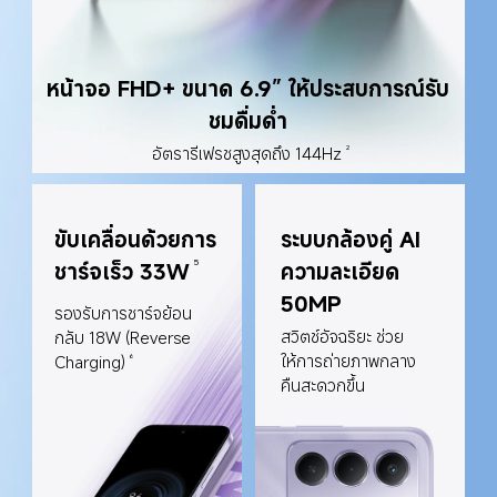
หน้าจอ FHD+ ขนาด 6.9” ให้ประสบการณ์รับ
ชมดื่มด่ำ
อัตรารีเฟรชสูงสุดถึง 144Hz
2
ขับเคลื่อนด้วยการ
ระบบกล้องคู่ AI 
5
ชาร์จเร็ว 33W
ความละเอียด 
50MP
รองรับการชาร์จย้อน
สวิตช์อัจฉริยะ ช่วย
กลับ 18W (Reverse 
ให้การถ่ายภาพกลาง
Charging)
6
คืนสะดวกขึ้น