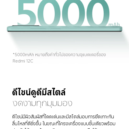
*5000mAh หมายถึงค่าทั่วไปของความจุแบตเตอรี่ของ 
Redmi 12C
ดีไซน์ดูดีมีสไตล์
งดงามทุกมุมมอง
ดีไซน์มีผิวสัมผัสที่โดดเด่นและมีสไตล์มอบการยึดเกาะกัน
ลื่นไหลที่ดียิ่งขึ้น ในขณะที่โครงเครื่องแบบชิ้นเดียวพร้อม