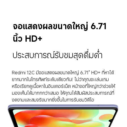
จอแสดงผลขนาดใหญ่ 6.71 
นิ้ว HD+
ประสบการณ์รับชมสุดดื่มด่ำ
Redmi 12C มีจอแสดงผลขนาดใหญ่ 6.71" HD+ ที่หาได้
ยากมากในโทรศัพท์ระดับเดียวกัน! ไม่ว่าคุณจะเล่นเกม
หรือเรียกดูเนื้อหาในอินเตอร์เน็ต หน้าจอที่ใหญ่กว่าช่วยให้
มองเห็นได้มากกกว่าเสมอ ให้คุณได้สัมผัสประสบการณ์ที่
งดงามและสมจริงมากยิ่งขึ้นในการรับชมวิดีโอ