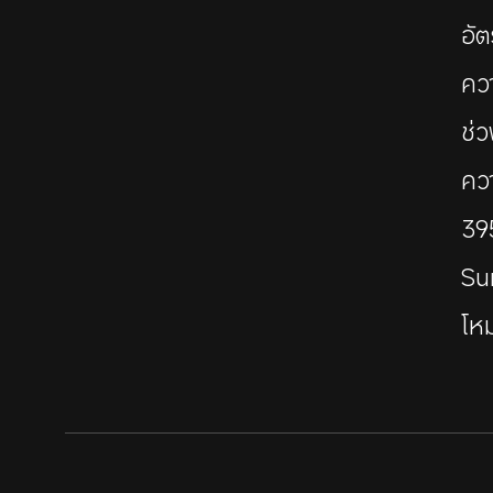
อั
คว
ช่
ควา
39
Su
โห