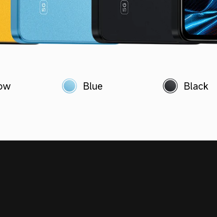
low
Blue
Black