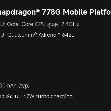
napdragon® 778G Mobile Platf
U: Octa-Core CPU สูงสุด 2.4GHz
U: Qualcomm® Adreno™ 642L
00mAh (typ)
รชาร์จแบบ 67W turbo charging