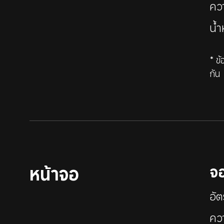
คว
น้ำ
* ข
กัน
จ
หน้าจอ
อัต
คว