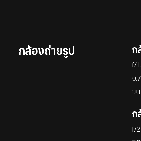
กล
กล้องถ่ายรูป
f/1
0.
ขนา
กล
f/2