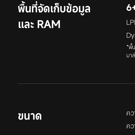
พื้นที่จัดเก็บข้อมูล
6
และ RAM
LP
Dy
*พื้
มาล
คว
ขนาด
คว