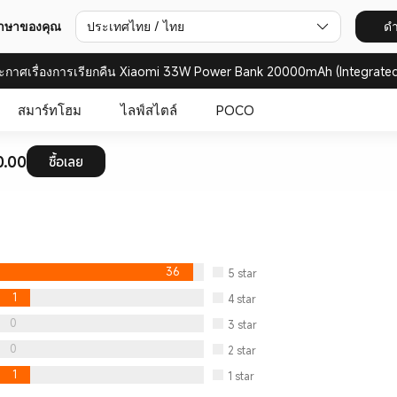
ประเทศไทย / ไทย
ดำ
ภาษาของคุณ
ะกาศเรื่องการเรียกคืน Xiaomi 33W Power Bank 20000mAh (Integrated
สมาร์ทโฮม
ไลฟ์สไตล์
POCO
0.00
ซื้อเลย
36
5
star
1
4
star
0
3
star
0
2
star
1
1
star