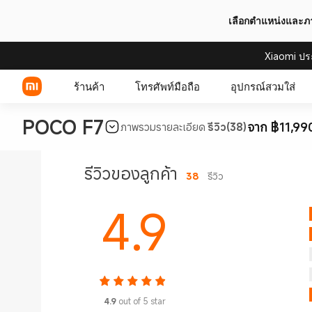
เลือกตำแหน่งและ
Xiaomi ปร
ร้านค้า
โทรศัพท์มือถือ
อุปกรณ์สวมใส่
POCO F7
จาก ฿11,99
ภาพรวม
รายละเอียด
รีวิว(38)
Xiaomi Series
รีวิวของลูกค้า
38
รีวิว
REDMI Series
4.9
POCO Phones
4.9
out of 5 star