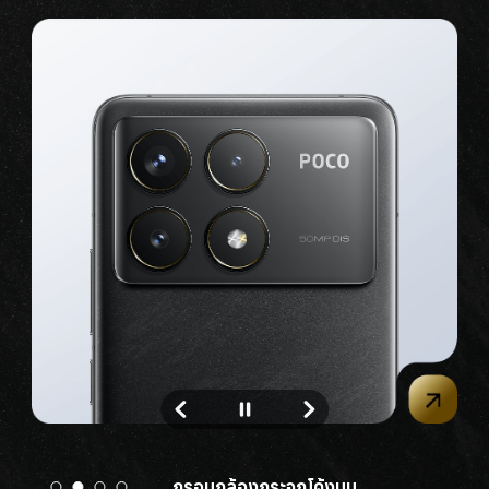
ความกว้างพอเหมาะ <75 มม.*
ฝาหลังเป็นกระจกโค้งสี่ด้านมีสัมผัส