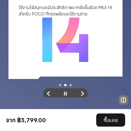
NFC มัลติฟังก์ชัน
Type-C
หมายเหตุ:
จาก ฿3,799.00
ซื้อเลย