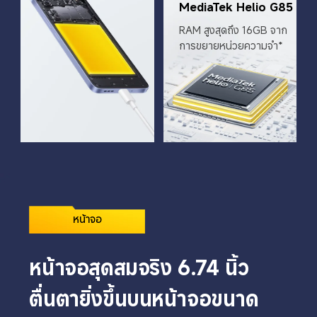
MediaTek Helio G85
RAM สูงสุดถึง 16GB จาก
การขยายหน่วยความจำ*
หน้าจอ
หน้าจอสุดสมจริง 6.74 นิ้ว
ตื่นตายิ่งขึ้นบนหน้าจอขนาด