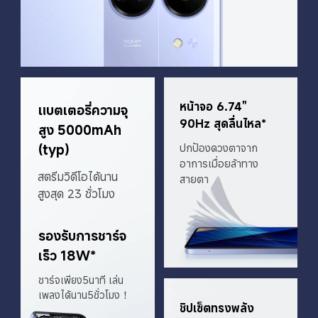
หน้าจอ 6.74" 
แบตเตอรี่ความจุ
90Hz สุดลื่นไหล*
สูง 5000mAh 
(typ)
ปกป้องดวงตาจาก
อาการเมื่อยล้าทาง
สตรีมวิดีโอได้นาน
สายตา
สูงสุด 23 ชั่วโมง
รองรับการชาร์จ
เร็ว 18W*
ชาร์จเพียง5นาที เล่น
เพลงได้นาน5ชั่วโมง！
ชิปเซ็ตทรงพลัง 