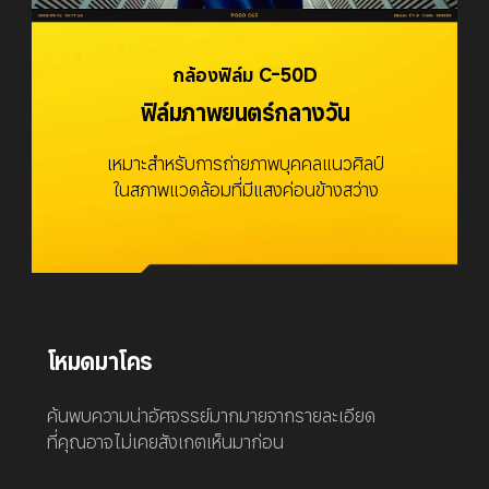
กล้องฟิล์ม C-50D
ฟิล์มภาพยนตร์กลางวัน
เหมาะสำหรับการถ่ายภาพบุคคลแนวศิลป์

ในสภาพแวดล้อมที่มีแสงค่อนข้างสว่าง
โหมดมาโคร
ค้นพบความน่าอัศจรรย์มากมายจากรายละเอียด

ที่คุณอาจไม่เคยสังเกตเห็นมาก่อน