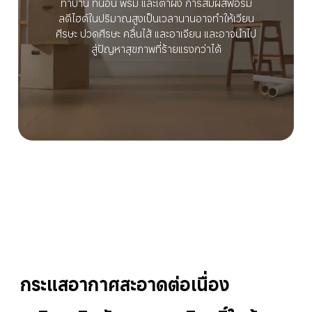
ทาบ้าน ที่นอน พรม และเตาผิง การสัมผัสฟอร์มั
ลดีไฮด์ในปริมาณสูงเป็นเวลานานอาจทำให้เวียน
ศีรษะ ปวดศีรษะ คลื่นไส้ และอาเจียน และอาจนำไป
สู่ปัญหาสุขภาพที่ร้ายแรงกว่าได้
กระแสอากาศสะอาดต่อเนื่อง