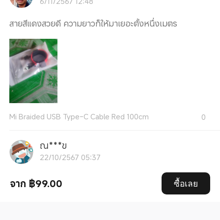
6/11/2567 12:48
สายสีแดงสวยดี ความยาวก็ให้มาเยอะตั้งหนึ่งเมตร
Mi Braided USB Type-C Cable Red 100cm
0
ณ***ข
22/10/2567 05:37
ดีๆ
จาก ฿99.00
ซื้อเลย
ๆๆๆๆๆๆๆๆๆๆๆๆๆๆๆๆๆๆๆๆๆๆๆๆๆๆๆๆๆๆๆๆๆๆๆๆๆๆๆๆๆๆ