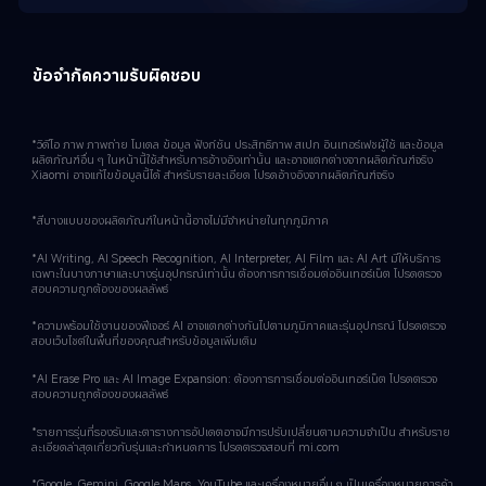
ข้อจำกัดความรับผิดชอบ
*วิดีโอ ภาพ ภาพถ่าย โมเดล ข้อมูล ฟังก์ชัน ประสิทธิภาพ สเปก อินเทอร์เฟซผู้ใช้ และข้อมูล
ผลิตภัณฑ์อื่น ๆ ในหน้านี้ใช้สำหรับการอ้างอิงเท่านั้น และอาจแตกต่างจากผลิตภัณฑ์จริง 
Xiaomi อาจแก้ไขข้อมูลนี้ได้ สำหรับรายละเอียด โปรดอ้างอิงจากผลิตภัณฑ์จริง
*สีบางแบบของผลิตภัณฑ์ในหน้านี้อาจไม่มีจำหน่ายในทุกภูมิภาค
*AI Writing, AI Speech Recognition, AI Interpreter, AI Film และ AI Art มีให้บริการ
เฉพาะในบางภาษาและบางรุ่นอุปกรณ์เท่านั้น ต้องการการเชื่อมต่ออินเทอร์เน็ต โปรดตรวจ
สอบความถูกต้องของผลลัพธ์
*ความพร้อมใช้งานของฟีเจอร์ AI อาจแตกต่างกันไปตามภูมิภาคและรุ่นอุปกรณ์ โปรดตรวจ
สอบเว็บไซต์ในพื้นที่ของคุณสำหรับข้อมูลเพิ่มเติม
*AI Erase Pro และ AI Image Expansion: ต้องการการเชื่อมต่ออินเทอร์เน็ต โปรดตรวจ
สอบความถูกต้องของผลลัพธ์
*รายการรุ่นที่รองรับและตารางการอัปเดตอาจมีการปรับเปลี่ยนตามความจำเป็น สำหรับราย
ละเอียดล่าสุดเกี่ยวกับรุ่นและกำหนดการ โปรดตรวจสอบที่ mi.com
*Google, Gemini, Google Maps, YouTube และเครื่องหมายอื่น ๆ เป็นเครื่องหมายการค้า