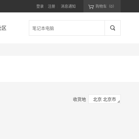
登录
注册
消息通知
购物车
（0）
|
|
社区
收货地
北京 北京市