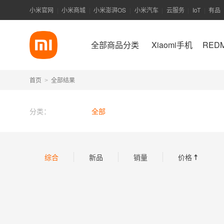
小米官网
小米商城
小米澎湃OS
小米汽车
云服务
IoT
有品
|
|
|
|
|
|
全部商品分类
Xiaomi手机
RED
首页
全部结果
>
分类：
全部
综合
新品
销量
价格
