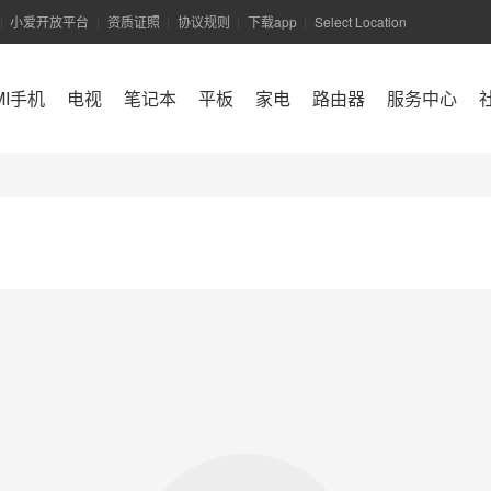
小爱开放平台
资质证照
协议规则
下载app
Select Location
|
|
|
|
|
MI手机
电视
笔记本
平板
家电
路由器
服务中心
小米商城APP