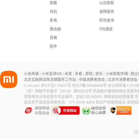
穿戴
以旧换新
耳机
保障服务
家电
防伪查询
路由器
F码通道
音箱
配件
小米商城
小米澎湃OS
米家
多看
游戏
音乐
小米智能存储
政企
|
|
|
|
|
|
|
北京互联网法院法律服务工作站
中国消费者协会
北京市消费者协会
|
|
©
mi.com
京ICP证110507号
京ICP备10046444号
京公网安备110108
（京）网械平台备字（2018）第00005号
药品医疗器械网络信息服务备案
增值电信业务经营许可证编号：京B2-20180851
网络食品经营备案 京食
违法和不良信息举报电话：171-5104-4404
知识产权侵权投诉
本网站