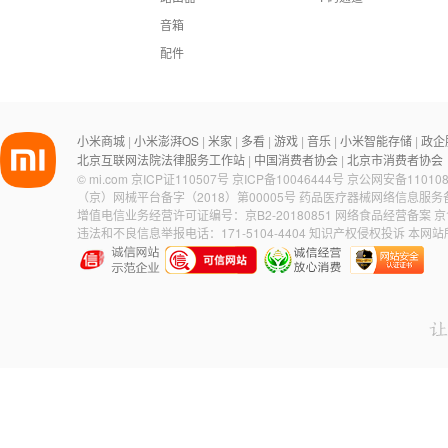
音箱
配件
小米商城
小米澎湃OS
米家
多看
游戏
音乐
小米智能存储
政企
|
|
|
|
|
|
|
北京互联网法院法律服务工作站
中国消费者协会
北京市消费者协会
|
|
©
mi.com
京ICP证110507号
京ICP备10046444号
京公网安备110108
（京）网械平台备字（2018）第00005号
药品医疗器械网络信息服务备案
增值电信业务经营许可证编号：京B2-20180851
网络食品经营备案 京食
违法和不良信息举报电话：171-5104-4404
知识产权侵权投诉
本网站