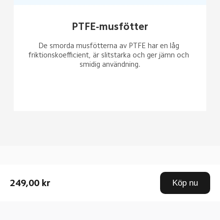
PTFE-musfötter
De smorda musfötterna av PTFE har en låg 
friktionskoefficient, är slitstarka och ger jämn och 
smidig användning.
Drag down to fresh
249,00 kr
Köp nu