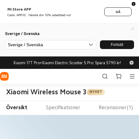
Mi Store APP
GÅ
Code: APP10 , Hämta din 10% rabattkod nu!
Sverige / Svenska
Sverige / Svenska
Fortsätt
Xiaomi 17T Pro+Xiaomi Electric Scooter 5 Pro: Spara 5790 kr!
Xiaomi Wireless Mouse 3
NYHET
Översikt
Specifikationer
Recensioner(1)