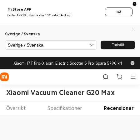
Mi Store APP
GÅ
Code: APP10 , Hämta din 10% rabattkod nu!
Sverige / Svenska
Sverige / Svenska
Fortsätt
Xiaomi 17T Pro+Xiaomi Electric Scooter 5 Pro: Spara 5790 kr!
Xiaomi Vacuum Cleaner G20 Max
Översikt
Specifikationer
Recensioner