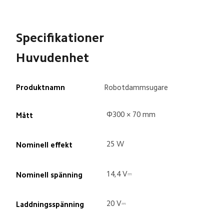
Specifikationer
Huvudenhet
Produktnamn
Robotdammsugare
Φ300 × 70 mm
Mått
25 W
Nominell effekt
14,4 V⎓
Nominell spänning
20 V⎓
Laddningsspänning