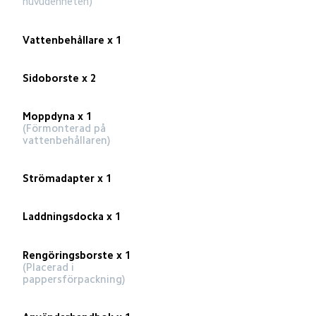
huvudenheten)
Vattenbehållare x 1
Sidoborste x 2
Moppdyna x 1
(Förmonterad på 
vattenbehållaren)
Strömadapter x 1
Laddningsdocka x 1
Rengöringsborste x 1
(Placerad i 
pappersförpackning)