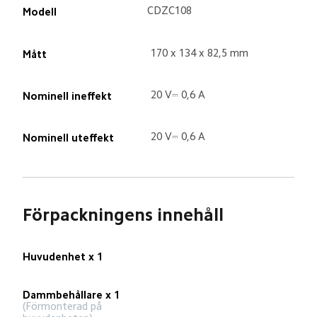
CDZC108
Modell
170 x 134 x 82,5 mm
Mått
20 V⎓ 0,6 A
Nominell ineffekt
20 V⎓ 0,6 A
Nominell uteffekt
Förpackningens innehåll
Huvudenhet x 1
Dammbehållare x 1
(Förmonterad på 