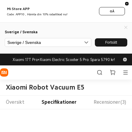
Mi Store APP
GÅ
Code: APP10 , Hämta din 10% rabattkod nu!
Sverige / Svenska
Sverige / Svenska
Fortsätt
Xiaomi 17T Pro+Xiaomi Electric Scooter 5 Pro: Spara 5790 kr!
Xiaomi Robot Vacuum E5
Översikt
Specifikationer
Recensioner(3)