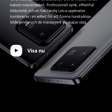
bakom mästerverket. Professionell optik, effektfull 
bildestetik och en fullständig Leica-upplevelse 
kombineras i en enhet för att förena hundraåriga 
bildlegender och de mästerverk du skapar idag.
Visa nu