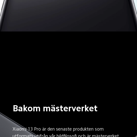
Bakom mästerverket
Xiaomi 13 Pro är den senaste produkten som 
utformats utifrån vår bildfilosofi och är mästerverket 