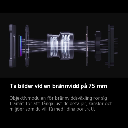
Ta närbilder
Objektivmodulen för brännviddsväxling rör sig 
bakåt för skarpa närbilder så att du kan fånga alla 
detaljer som finns mitt framför näsan på dig, men 
som är lätta att missa.