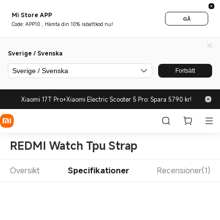
Mi Store APP
GÅ
Code: APP10 , Hämta din 10% rabattkod nu!
Sverige / Svenska
Sverige / Svenska
Fortsätt
Xiaomi 17T Pro+Xiaomi Electric Scooter 5 Pro: Spara 5790 kr!
REDMI Watch Tpu Strap
Översikt
Specifikationer
Recensioner(1)