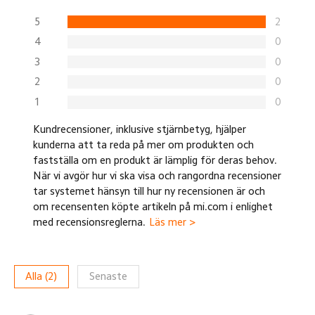
5
2
4
0
3
0
2
0
1
0
Kundrecensioner, inklusive stjärnbetyg, hjälper
kunderna att ta reda på mer om produkten och
fastställa om en produkt är lämplig för deras behov.
När vi avgör hur vi ska visa och rangordna recensioner
tar systemet hänsyn till hur ny recensionen är och
om recensenten köpte artikeln på mi.com i enlighet
med recensionsreglerna.
Läs mer >
Alla
(
2
)
Senaste