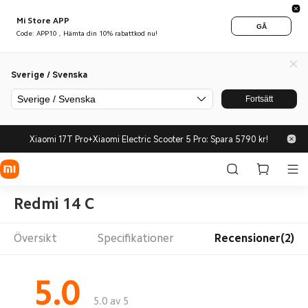
Mi Store APP
GÅ
Code: APP10 , Hämta din 10% rabattkod nu!
Sverige / Svenska
Sverige / Svenska
Fortsätt
Xiaomi 17T Pro+Xiaomi Electric Scooter 5 Pro: Spara 5790 kr!
Redmi 14 C
Översikt
Specifikationer
Recensioner(2)
5.0
5.0 av 5