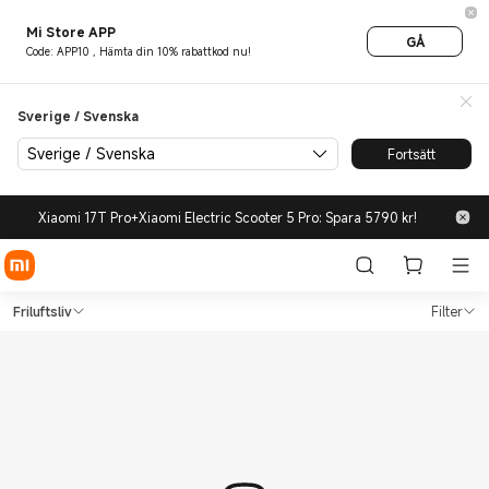
Mi Store APP
GÅ
Code: APP10 , Hämta din 10% rabattkod nu!
Sverige / Svenska
Sverige / Svenska
Fortsätt
Xiaomi 17T Pro+Xiaomi Electric Scooter 5 Pro: Spara 5790 kr!
Shop Friluftsliv in Xiaomi Mi 
Shop Friluftsliv in Xiaomi Mi Sverige Of
Friluftsliv
Filter