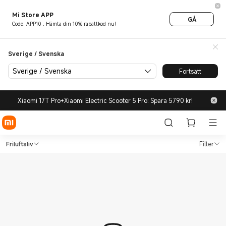
Mi Store APP
GÅ
Code: APP10 , Hämta din 10% rabattkod nu!
Sverige / Svenska
Sverige / Svenska
Fortsätt
Xiaomi 17T Pro+Xiaomi Electric Scooter 5 Pro: Spara 5790 kr!
Shop Friluftsliv in Xiaomi Mi 
Shop Friluftsliv in Xiaomi Mi Sverige Of
Friluftsliv
Filter