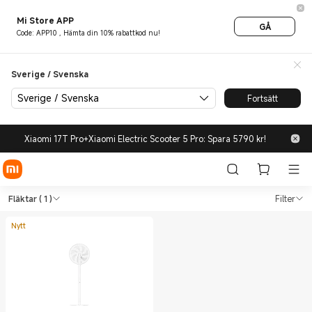
Mi Store APP
GÅ
Code: APP10 , Hämta din 10% rabattkod nu!
Sverige / Svenska
Sverige / Svenska
Fortsätt
Xiaomi 17T Pro+Xiaomi Electric Scooter 5 Pro: Spara 5790 kr!
Shop Produkter för inomhuskl
Shop Produkter för inomhusklimat Fläkt
Fläktar
( 1 )
Filter
Nytt