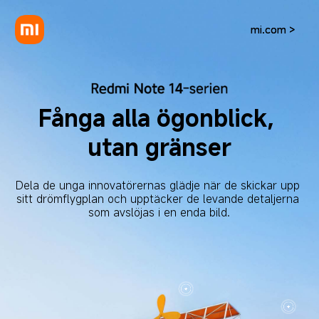
mi.com >
mi.com >
Fånga alla ögonblick, 
utan gränser
Dela de unga innovatörernas glädje när de skickar upp 
sitt drömflygplan och upptäcker de levande detaljerna 
som avslöjas i en enda bild.