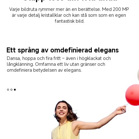
Varje bildruta rymmer mer än en berättelse. Med 200 MP 
är varje detalj kristallklar och kan stå som som en egen 
fantastisk bild.
Överskrid gränserna
Våga drömma stort och experimentera djärvt! Se 
flygplanet stiga och nå nya gränser vid varje flygning.