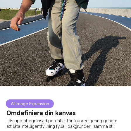
AI Image Expansion
Omdefiniera din kanvas
Lås upp obegränsad potential för fotoredigering genom 
att låta intelligentfyllning fylla i bakgrunder i samma stil 