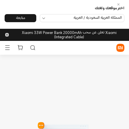
اختر موقعك ولغتك
المملكة العربية السعودية / العربية
متابعة
تسجيل الدخول/الاشتراك
Xiaomi تعلن عن سحب Xiaomi 33W Power Bank 20000mAh
(Integrated Cable)
متجر شاومي
الأجهزة المحمولة
الأجهزة القابلة للارتداء
المنزل الذكي
منتجات الحياة العصرية
POCO
الدعم