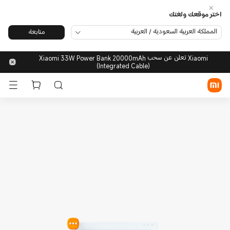
اختر موقعك ولغتك
المملكة العربية السعودية / العربية
متابعة
تسجيل الدخول/الاشتراك
Xiaomi تعلن عن سحب Xiaomi 33W Power Bank 20000mAh
(Integrated Cable)
متجر شاومي
الأجهزة المحمولة
الأجهزة القابلة للارتداء
المنزل الذكي
منتجات الحياة العصرية
POCO
الدعم