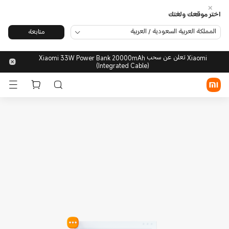
اختر موقعك ولغتك
المملكة العربية السعودية / العربية
متابعة
تسجيل الدخول/الاشتراك
Xiaomi تعلن عن سحب Xiaomi 33W Power Bank 20000mAh
(Integrated Cable)
متجر شاومي
الأجهزة المحمولة
الأجهزة القابلة للارتداء
المنزل الذكي
منتجات الحياة العصرية
POCO
الدعم