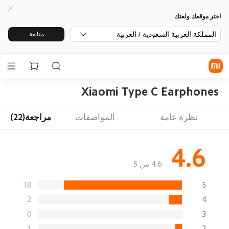
اختر موقعك ولغتك
المملكة العربية السعودية / العربية
متابعة
Xiaomi Type C Earphones
نظرة عامة
المواصفات
مراجعة(22)
4.6
4.6 من 5
18
5
2
4
0
3
1
2