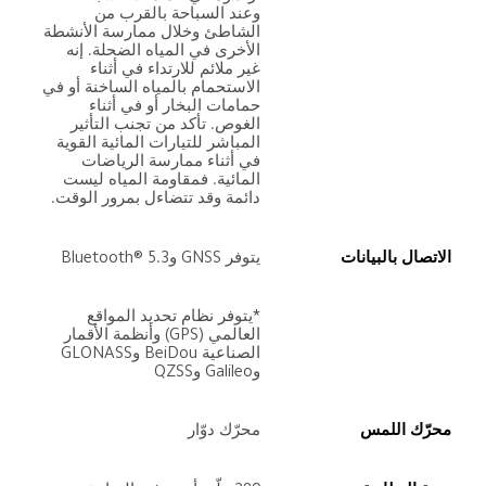
وعند السباحة بالقرب من 
الشاطئ وخلال ممارسة الأنشطة 
الأخرى في المياه الضحلة. إنه 
غير ملائم للارتداء في أثناء 
الاستحمام بالمياه الساخنة أو في 
حمامات البخار أو في أثناء 
الغوص. تأكد من تجنب التأثير 
المباشر للتيارات المائية القوية 
في أثناء ممارسة الرياضات 
المائية. فمقاومة المياه ليست 
دائمة وقد تتضاءل بمرور الوقت.
الاتصال بالبيانات
يتوفر GNSS وBluetooth®‎ 5.3
*يتوفر نظام تحديد المواقع 
العالمي (GPS) وأنظمة الأقمار 
الصناعية BeiDou وGLONASS 
وGalileo وQZSS
محرّك اللمس
محرّك دوّار