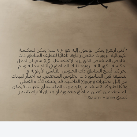
*أدنى ارتفاع يمكن الوصول إليه هو 9,5 سم: يمكن للمكنسة 
الكهربائية الروبوت خفض رادارها تلقائيًا لتنظيف المناطق ذات 
الخلوص المنخفض الذي يزيد ارتفاعه على 9,5 سم. لن تدخل 
المكنسة الكهربائية الروبوت تلك المناطق في أثناء عملية رسم 
الخرائط. تُمنح المناطق ذات الخلوص القياسي الأولوية في 
التنظيف قبل المناطق ذات الخلوص المنخفض. تم اختبار البيانات 
من قِبل مختبرات Xiaomi الداخلية. قد يختلف الأداء الفعلي 
وفقًا لظروف الاستخدام. إذا واجهت المكنسة أي عقبات، فيمكن 
للمستخدمين تعيين مناطق محظورة أو جدران افتراضية عبر 
تطبيق Xiaomi Home.