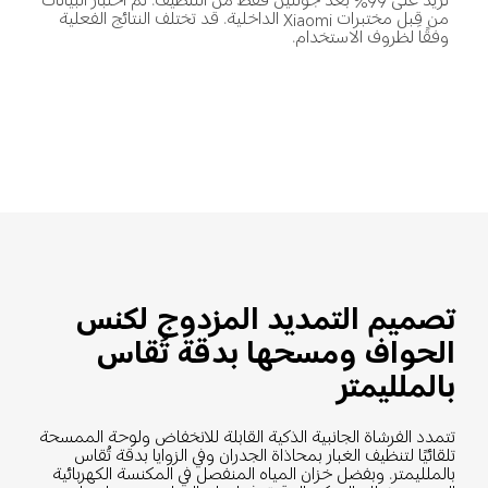
تزيد على 99% بعد جولتين فقط من التنظيف. تم اختبار البيانات 
من قِبل مختبرات Xiaomi الداخلية. قد تختلف النتائج الفعلية 
وفقًا لظروف الاستخدام.
تصميم التمديد المزدوج لكنس 
الحواف ومسحها بدقة تُقاس 
بالملليمتر
تتمدد الفرشاة الجانبية الذكية القابلة للانخفاض ولوحة الممسحة 
تلقائيًا لتنظيف الغبار بمحاذاة الجدران وفي الزوايا بدقة تُقاس 
بالملليمتر. وبفضل خزان المياه المنفصل في المكنسة الكهربائية 