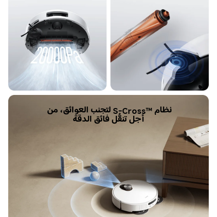
نظام S-Cross™‎ لتجنب العوائق، من 
أجل تنقُّل فائق الدقة