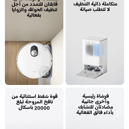
متكاملة ذاتية التنظيف 
قابلتان للتمدد من أجل 
لا تتطلب صيانة
تنظيف الحواف والزوايا 
بفعالية
فرشاة رئيسية 
قوة شفط استثنائية من 
وأخرى جانبية 
نافخ المروحة تبلغ 
مضادتان للتشابك 
20000 باسكال
بأداء فائق الفعالية