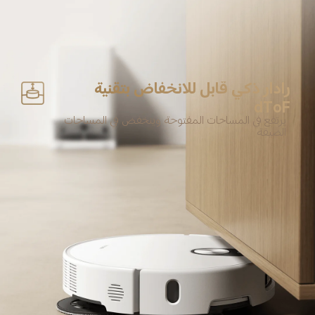
رادار ذكي قابل للانخفاض بتقنية 
dToF
يرتفع في المساحات المفتوحة وينخفض في المساحات 
الضيقة