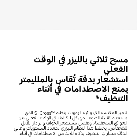
مسح ثلاثي بالليزر في الوقت 
الفعلي
استشعار بدقة تُقاس بالملليمتر 
يمنع الاصطدامات في أثناء 
التنظيف*
9
تتميز المكنسة الكهربائية الروبوت بنظام S-Cross™‎ الذي 
يستخدم تقنية الضوء المهيكل للكشف في الوقت الفعلي عن 
العوائق المنخفضة. وبفضل مستشعر الحواف والرادار القابل 
للانخفاض، يخطط هذا النظام الليزري متعدد المستويات وعالي 
الدقة مساراتِ التنظيف بذكاء للحد من الاصطدامات في أثناء 