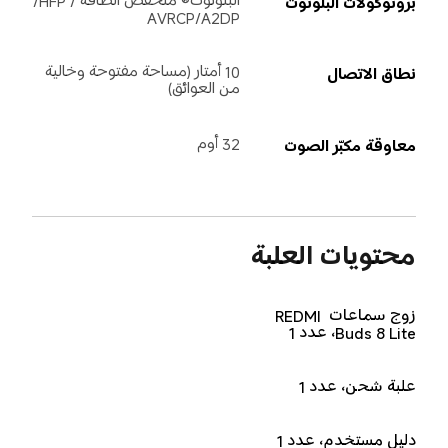
البلوتوث® منخفض الطاقة / HFP/‏
بروتوكولات البلوتوث
A2DP/‏AVRCP
10 أمتار (مساحة مفتوحة وخالية 
نطاق الاتصال
من العوائق)
32 أوم
معاوقة مكبّر الصوت
محتويات العلبة
زوج سماعات REDMI 
Buds 8 Lite، عدد 1
علبة شحن، عدد 1
دليل مستخدم، عدد 1