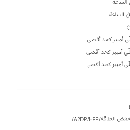
Bluetooth®‎ منخفض الطاقة/HFP/‏A2DP/‏