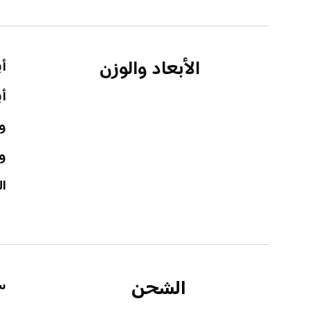
الأبعاد والوزن
أب
أب
وز
و
ال
الشحن
س