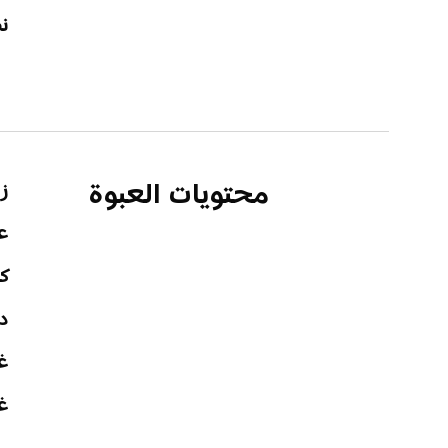
نط
محتويات العبوة
زوج
عل
كا
د
غ
غط