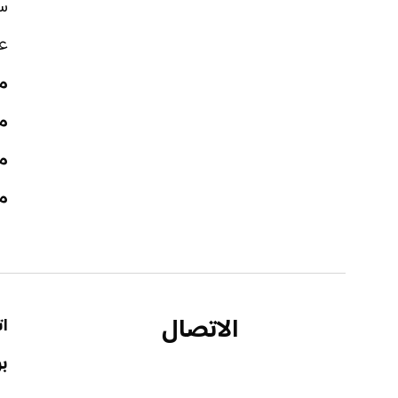
سم
عل
م
م
مع
مع
الاتصال
ا
بر