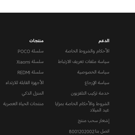
الدعم
منتجات
الأحكام والشروط الخاصة
سلسلة POCO
سياسة ملفات تعريف الارتباط
سلسلة Xiaomi
سياسة الخصوصية
سلسلة REDMI
سياسة الإرجاع
الأجهزة القابلة للارتداء
خدمة تركيب التلفزيون
المنزل الذكي
الشروط والأحكام الخاصة بمزايا
منتجات الحياة العصرية
عيد الميلاد
إشعار سحب منتج
اتصل بنا:8001202002