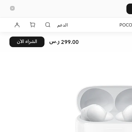
POC
الدعم
299.00 ر.س
الشراء الآن